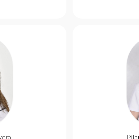
vera
Pila