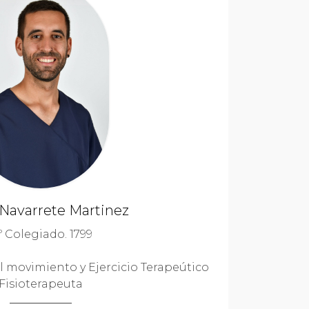
Navarrete Martinez
º Colegiado. 1799
l movimiento y Ejercicio Terapeútico
Fisioterapeuta