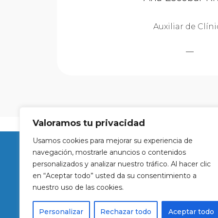
Auxiliar de Clín
Valoramos tu privacidad
Usamos cookies para mejorar su experiencia de
navegación, mostrarle anuncios o contenidos
Contacto
personalizados y analizar nuestro tráfico. Al hacer clic
en “Aceptar todo” usted da su consentimiento a
Teléfono: 974095954
nuestro uso de las cookies.
WhatsApp: 623132723
Email:
info@clinicaferrersalud.com
Personalizar
Rechazar todo
Aceptar todo