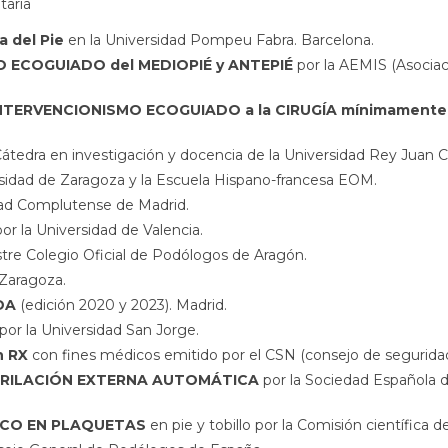
aria
 del Pie
en la Universidad Pompeu Fabra. Barcelona.
O ECOGUIADO del MEDIOPIÉ y ANTEPIÉ
por la AEMIS (Asociac
INTERVENCIONISMO ECOGUIADO a la CIRUGÍA mínimamente 
Cátedra en investigación y docencia de la Universidad Rey Juan C
rsidad de Zaragoza y la Escuela Hispano-francesa EOM.
dad Complutense de Madrid.
or la Universidad de Valencia.
ustre Colegio Oficial de Podólogos de Aragón.
Zaragoza.
ADA
(edición 2020 y 2023). Madrid.
por la Universidad San Jorge.
n RX
con fines médicos emitido por el CSN (consejo de seguridad
BRILACIÓN EXTERNA AUTOMÁTICA
por la Sociedad Española d
ICO EN PLAQUETAS
en pie y tobillo por la Comisión científica