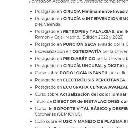
Formación Académica Universitaria
complement
Postgrado en
CIRUGIA Mínimamente Invasiva
Postgrado en
CIRUGÍA e INTERVENCIONISM
pie). Valencia.
Postgrado en
RETROPIE y TALALGIAS; del 
Ramón y Cajal, Madrid. (Edición 2022 y 2023)
Postgrado en
PUNCIÓN SECA
avalado por la 
Especialización en
OSTEOPATÍA
por la Unive
Postgrado en
PIE DIABÉTICO
por la Universi
Postgrado en
CIRUGÍA UNGUEAL y DIGITAL
p
Curso sobre
PODOLOGÍA INFANTIL
por el Il
Postgrado en
ELECTRÓLISIS PERCUTÁNEA.
Postgrado en
ECOGRAFÍA CLÍNICA AVANZ
Curso sobre
Actualización del dolor lumbar
Título de
DIRECTOR de INSTALACIONES co
Curso de
SOPORTE VITAL BÁSICO y DESFI
Coronarias (SEMICYUC).
Cuso sobre el
USO Y MANEJO DE PLASMA R