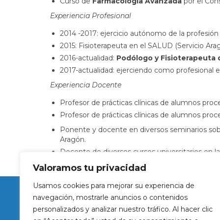
Curso de
Farmacología Avanzada
por el Con
Experiencia Profesional
2014 -2017: ejercicio autónomo de la profesión
2015: Fisioterapeuta en el SALUD (Servicio Ara
2016-actualidad:
Podólogo y Fisioterapeuta
2017-actualidad: ejerciendo como profesional 
Experiencia Docente
Profesor de prácticas clínicas de alumnos proc
Profesor de prácticas clínicas de alumnos proc
Ponente y docente en diversos seminarios sobr
Aragón.
Docente de diversos cursos universitarios en l
Valoramos tu privacidad
Usamos cookies para mejorar su experiencia de
navegación, mostrarle anuncios o contenidos
Contacto
personalizados y analizar nuestro tráfico. Al hacer clic